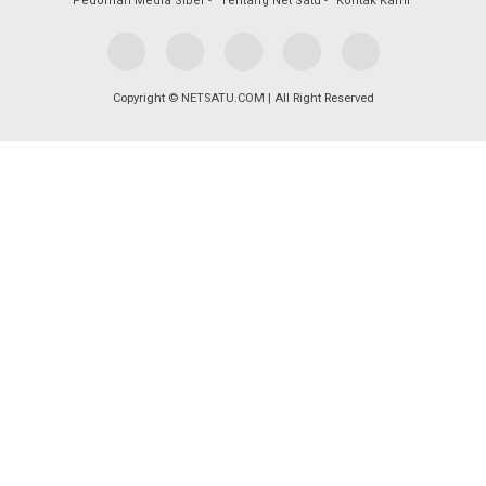
Pedoman Media Siber
Tentang Net Satu
Kontak Kami
Copyright © NETSATU.COM | All Right Reserved