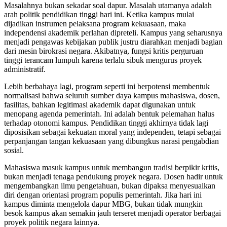
Masalahnya bukan sekadar soal dapur. Masalah utamanya adalah
arah politik pendidikan tinggi hari ini. Ketika kampus mulai
dijadikan instrumen pelaksana program kekuasaan, maka
independensi akademik perlahan dipreteli. Kampus yang seharusnya
menjadi pengawas kebijakan publik justru diarahkan menjadi bagian
dari mesin birokrasi negara. Akibatnya, fungsi kritis perguruan
tinggi terancam lumpuh karena terlalu sibuk mengurus proyek
administratif.
Lebih berbahaya lagi, program seperti ini berpotensi membentuk
normalisasi bahwa seluruh sumber daya kampus mahasiswa, dosen,
fasilitas, bahkan legitimasi akademik dapat digunakan untuk
menopang agenda pemerintah. Ini adalah bentuk pelemahan halus
terhadap otonomi kampus. Pendidikan tinggi akhirnya tidak lagi
diposisikan sebagai kekuatan moral yang independen, tetapi sebagai
perpanjangan tangan kekuasaan yang dibungkus narasi pengabdian
sosial.
Mahasiswa masuk kampus untuk membangun tradisi berpikir kritis,
bukan menjadi tenaga pendukung proyek negara. Dosen hadir untuk
mengembangkan ilmu pengetahuan, bukan dipaksa menyesuaikan
diri dengan orientasi program populis pemerintah. Jika hari ini
kampus diminta mengelola dapur MBG, bukan tidak mungkin
besok kampus akan semakin jauh terseret menjadi operator berbagai
proyek politik negara lainnya.