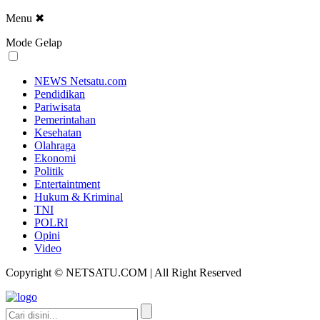
Menu
✖
Mode Gelap
NEWS Netsatu.com
Pendidikan
Pariwisata
Pemerintahan
Kesehatan
Olahraga
Ekonomi
Politik
Entertaintment
Hukum & Kriminal
TNI
POLRI
Opini
Video
Copyright © NETSATU.COM | All Right Reserved