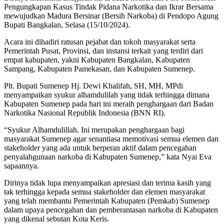
Pengungkapan Kasus Tindak Pidana Narkotika dan Ikrar Bersama
mewujudkan Madura Bersinar (Bersih Narkoba) di Pendopo Agung
Bupati Bangkalan, Selasa (15/10/2024).
Acara ini dihadiri ratusan pejabat dan tokoh masyarakat serta
Pemerintah Pusat, Provinsi, dan instansi terkait yang terdiri dari
empat kabupaten, yakni Kabupaten Bangkalan, Kabupaten
Sampang, Kabupaten Pamekasan, dan Kabupaten Sumenep.
Plt. Bupati Sumenep Hj. Dewi Khalifah, SH, MH, MPdi
menyampaikan syukur alhamdulilah yang tidak terhingga dimana
Kabupaten Sumenep pada hari ini meraih penghargaan dari Badan
Narkotika Nasional Republik Indonesia (BNN RI).
“Syukur Alhamdulillah. Ini merupakan penghargaan bagi
masyarakat Sumenep agar senantiasa memotivasi semua elemen dan
stakeholder yang ada untuk berperan aktif dalam pencegahan
penyalahgunaan narkoba di Kabupaten Sumenep,” kata Nyai Eva
sapaannya.
Dirinya tidak lupa menyampaikan apresiasi dan terima kasih yang
tak terhingga kepada semua stakeholder dan elemen masyarakat
yang telah membantu Pemerintah Kabupaten (Pemkab) Sumenep
dalam upaya pencegahan dan pemberantasan narkoba di Kabupaten
yang dikenal sebutan Kota Keris.