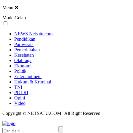
Menu
✖
Mode Gelap
NEWS Netsatu.com
Pendidikan
Pariwisata
Pemerintahan
Kesehatan
Olahraga
Ekonomi
Politik
Entertaintment
Hukum & Kriminal
TNI
POLRI
Opini
Video
Copyright © NETSATU.COM | All Right Reserved