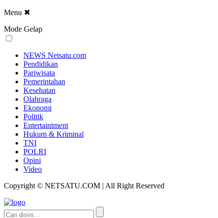
Menu
✖
Mode Gelap
NEWS Netsatu.com
Pendidikan
Pariwisata
Pemerintahan
Kesehatan
Olahraga
Ekonomi
Politik
Entertaintment
Hukum & Kriminal
TNI
POLRI
Opini
Video
Copyright © NETSATU.COM | All Right Reserved