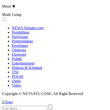
Menu
✖
Mode Gelap
NEWS Netsatu.com
Pendidikan
Pariwisata
Pemerintahan
Kesehatan
Olahraga
Ekonomi
Politik
Entertaintment
Hukum & Kriminal
TNI
POLRI
Opini
Video
Copyright © NETSATU.COM | All Right Reserved