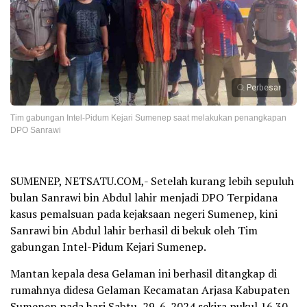
Perbesar
Tim gabungan Intel-Pidum Kejari Sumenep saat melakukan penangkapan
DPO Sanrawi
SUMENEP, NETSATU.COM,- Setelah kurang lebih sepuluh
bulan Sanrawi bin Abdul lahir menjadi DPO Terpidana
kasus pemalsuan pada kejaksaan negeri Sumenep, kini
Sanrawi bin Abdul lahir berhasil di bekuk oleh Tim
gabungan Intel-Pidum Kejari Sumenep.
Mantan kepala desa Gelaman ini berhasil ditangkap di
rumahnya didesa Gelaman Kecamatan Arjasa Kabupaten
Sumenep pada hari Sabtu, 29-6-2024 sekira pukul 16.30