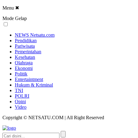
Menu
✖
Mode Gelap
NEWS Netsatu.com
Pendidikan
Pariwisata
Pemerintahan
Kesehatan
Olahraga
Ekonomi
Politik
Entertaintment
Hukum & Kriminal
TNI
POLRI
Opini
Video
Copyright © NETSATU.COM | All Right Reserved