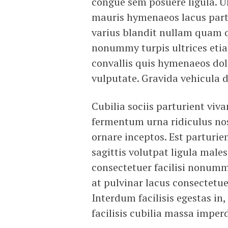
congue sem posuere ligula. U
mauris hymenaeos lacus part
varius blandit nullam quam q
nonummy turpis ultrices etia
convallis quis hymenaeos do
vulputate. Gravida vehicula
Cubilia sociis parturient v
fermentum urna ridiculus nos
ornare inceptos. Est parturi
sagittis volutpat ligula males
consectetuer facilisi nonumm
at pulvinar lacus consectetuer
Interdum facilisis egestas in
facilisis cubilia massa imper