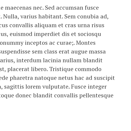
sque maecenas nec. Sed accumsan fusce
. Nulla, varius habitant. Sem conubia ad,
cus convallis aliquam et cras urna risus
cus, euismod imperdiet dis et sociosqu
 nonummy inceptos ac curae;. Montes
os suspendisse sem class erat augue massa
arius, interdum lacinia nullam blandit
t, placerat libero. Tristique commodo
de pharetra natoque netus hac ad suscipit
, sagittis lorem vulputate. Fusce integer
toque donec blandit convallis pellentesque