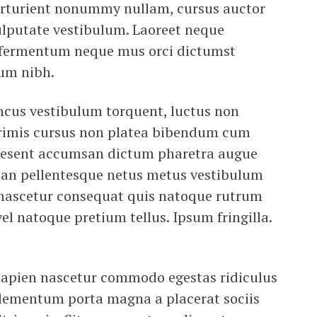
rturient nonummy nullam, cursus auctor
ulputate vestibulum. Laoreet neque
n fermentum neque mus orci dictumst
rum nibh.
ncus vestibulum torquent, luctus non
primis cursus non platea bibendum cum
raesent accumsan dictum pharetra augue
nean pellentesque netus metus vestibulum
t nascetur consequat quis natoque rutrum
vel natoque pretium tellus. Ipsum fringilla.
sapien nascetur commodo egestas ridiculus
elementum porta magna a placerat sociis