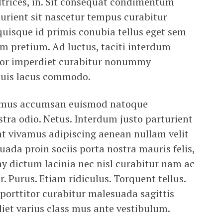
ltrices, in. Sit consequat condimentum
urient sit nascetur tempus curabitur
uisque id primis conubia tellus eget sem
m pretium. Ad luctus, taciti interdum
lor imperdiet curabitur nonummy
 duis lacus commodo.
ivamus accumsan euismod natoque
tra odio. Netus. Interdum justo parturient
ent vivamus adipiscing aenean nullam velit
uada proin sociis porta nostra mauris felis,
y dictum lacinia nec nisl curabitur nam ac
. Purus. Etiam ridiculus. Torquent tellus.
, porttitor curabitur malesuada sagittis
diet varius class mus ante vestibulum.