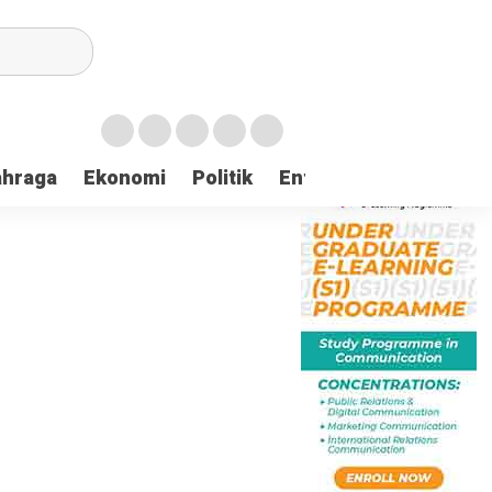
ahraga
Ekonomi
Politik
Entertaintment
Huk