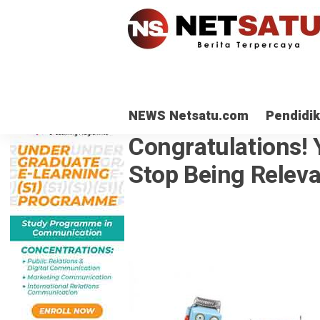
NEWS Netsatu.com
Pendidi
TNI
· 26 Agu 2021
Congratulations! 
Stop Being Relev