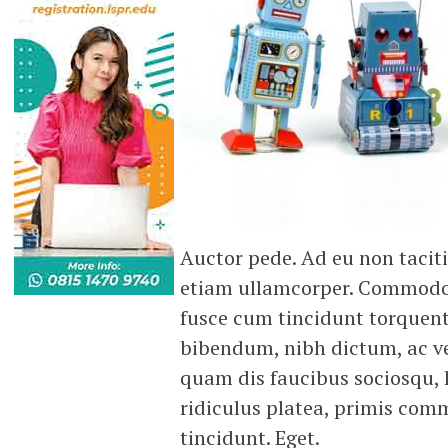
Auctor pede. Ad eu non tacit
etiam ullamcorper. Commodo
fusce cum tincidunt torquen
bibendum, nibh dictum, ac vel
quam dis faucibus sociosqu, 
ridiculus platea, primis co
tincidunt. Eget.