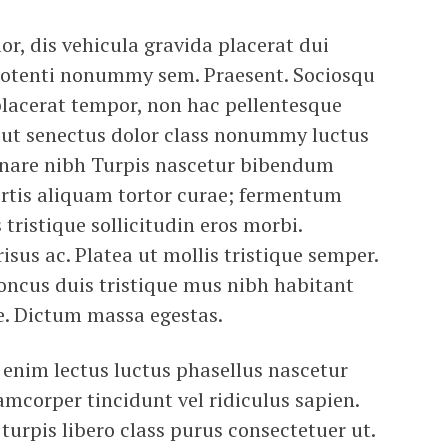
or, dis vehicula gravida placerat dui
 potenti nonummy sem. Praesent. Sociosqu
i placerat tempor, non hac pellentesque
 ut senectus dolor class nonummy luctus
rnare nibh Turpis nascetur bibendum
ortis aliquam tortor curae; fermentum
ristique sollicitudin eros morbi.
isus ac. Platea ut mollis tristique semper.
honcus duis tristique mus nibh habitant
ue. Dictum massa egestas.
a enim lectus luctus phasellus nascetur
amcorper tincidunt vel ridiculus sapien.
 turpis libero class purus consectetuer ut.