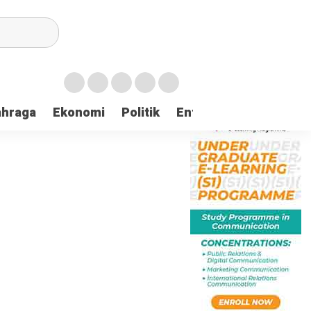
ahraga
Ekonomi
Politik
Entertaintment
Huk