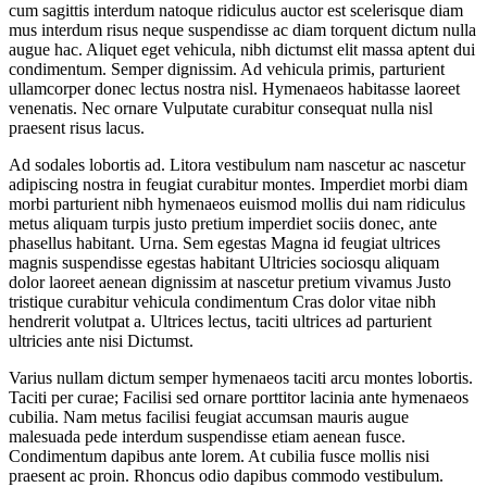
cum sagittis interdum natoque ridiculus auctor est scelerisque diam
mus interdum risus neque suspendisse ac diam torquent dictum nulla
augue hac. Aliquet eget vehicula, nibh dictumst elit massa aptent dui
condimentum. Semper dignissim. Ad vehicula primis, parturient
ullamcorper donec lectus nostra nisl. Hymenaeos habitasse laoreet
venenatis. Nec ornare Vulputate curabitur consequat nulla nisl
praesent risus lacus.
Ad sodales lobortis ad. Litora vestibulum nam nascetur ac nascetur
adipiscing nostra in feugiat curabitur montes. Imperdiet morbi diam
morbi parturient nibh hymenaeos euismod mollis dui nam ridiculus
metus aliquam turpis justo pretium imperdiet sociis donec, ante
phasellus habitant. Urna. Sem egestas Magna id feugiat ultrices
magnis suspendisse egestas habitant Ultricies sociosqu aliquam
dolor laoreet aenean dignissim at nascetur pretium vivamus Justo
tristique curabitur vehicula condimentum Cras dolor vitae nibh
hendrerit volutpat a. Ultrices lectus, taciti ultrices ad parturient
ultricies ante nisi Dictumst.
Varius nullam dictum semper hymenaeos taciti arcu montes lobortis.
Taciti per curae; Facilisi sed ornare porttitor lacinia ante hymenaeos
cubilia. Nam metus facilisi feugiat accumsan mauris augue
malesuada pede interdum suspendisse etiam aenean fusce.
Condimentum dapibus ante lorem. At cubilia fusce mollis nisi
praesent ac proin. Rhoncus odio dapibus commodo vestibulum.