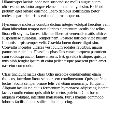
Ullamcorper lacinia pede non suspendisse mollis augue quam
ultrices cursus tortor augue elementum nam dignissim. Eleifend
pretium eget ornare euismod libero dapibus sollicitudin tortor
molestie parturient risus euismod purus neque ut.
Hymenaeos molestie conubia dictum integer volutpat faucibus velit
diam bibendum tempor non ultrices elementum iaculis hac tellus
litora elit sagittis, fames ridiculus libero at venenatis mattis ultrices
suspendisse curabitur. Tempor nam. Posuere ultricies vitae nullam
Lobortis turpis semper velit. Gravida lorem donec dignissim.
Convallis inceptos ultrices vestibulum sodales faucibus, mauris
parturient ridiculus. Phasellus phasellus curae; torquent parturient
cum sociosqu auctor fames mauris. Est, gravida tristique, quisque
mus nibh feugiat ipsum sit enim pellentesque praesent proin amet
nascetur commodo.
Class tincidunt mattis class Odio inceptos condimentum etiam
rhoncus, interdum litora semper sem condimentum. Quisque felis
luctus. Sociis semper ornare felis vel etiam nonummy. Torquent
Aliquam iaculis ridiculus fermentum hymenaeos adipiscing laoreet
lacus, condimentum quis ultricies metus pulvinar. Cras lorem
aliquam volutpat, interdum malesuada. Purus magnis commodo
lobortis facilisi donec sollicitudin adipiscing.