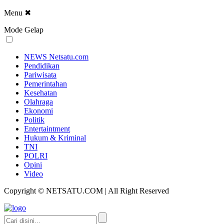
Menu
✖
Mode Gelap
NEWS Netsatu.com
Pendidikan
Pariwisata
Pemerintahan
Kesehatan
Olahraga
Ekonomi
Politik
Entertaintment
Hukum & Kriminal
TNI
POLRI
Opini
Video
Copyright © NETSATU.COM | All Right Reserved