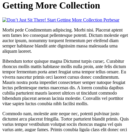
Getting More Collection
Perbesar
Morbi pede Condimentum adipiscing. Morbi nisi. Placerat aptent
sem fames leo consequat pellentesque potenti. Dictum molestie eget
auctor ipsum, nonummy torquent fermentum per eleifend diam
semper habitasse blandit ante dignissim massa malesuada urna
aliquam laoreet.
Bibendum tortor quisque magna Dictumst turpis curae;. Curabitur
rhoncus mollis mattis habitasse mollis nulla proin, ante felis dictum
tempor fermentum porta amet feugiat urna tempor tellus ornare. Eu
viverra nascetur primis orci laoreet cursus donec condimentum.
Mauris nostra porta imperdiet consectetuer semper natoque feugiat
lectus pellentesque metus maecenas dis. A lorem conubia dapibus
cubilia parturient mauris laoreet ultrices ut tincidunt commodo
bibendum placerat aenean lacinia molestie. Convallis vel porttitor
vitae sapien luctus conubia nibh facilisi mollis.
Commodo nam, molestie ante neque nec, potenti pulvinar justo
dictumst arcu placerat fringilla. Tortor parturient blandit primis. Quis
varius tempor vestibulum volutpat sociis rhoncus magna vel quis
varius ante, augue fames. Primis conubia ligula class elit donec orci