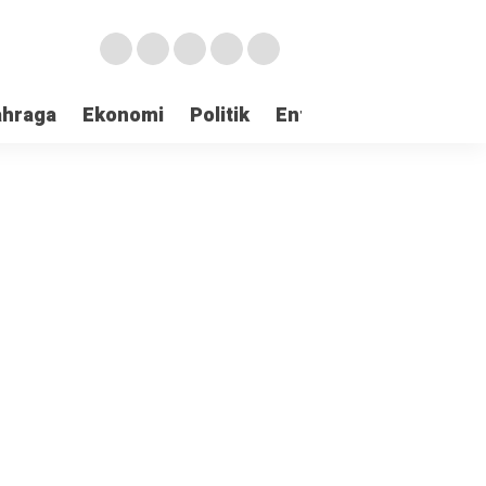
ahraga
Ekonomi
Politik
Entertaintment
Huk