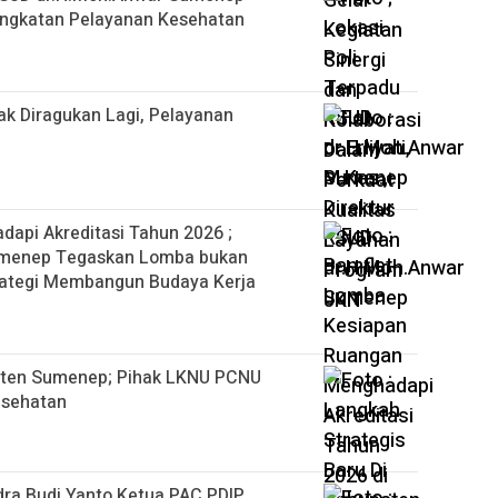
ingkatan Pelayanan Kesehatan
k Diragukan Lagi, Pelayanan
api Akreditasi Tahun 2026 ;
umenep Tegaskan Lomba bukan
rategi Membangun Budaya Kerja
paten Sumenep; Pihak LKNU PCNU
Kesehatan
ra Budi Yanto Ketua PAC PDIP