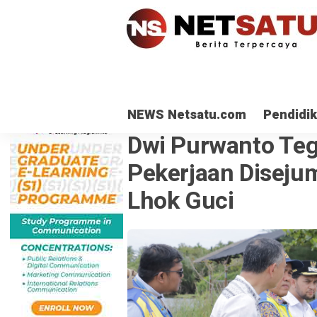
NEWS Netsatu.com
Pendidi
NEWS NETSATU.COM
· 22 Okt 2025
Dwi Purwanto Teg
Pekerjaan Disejum
Lhok Guci