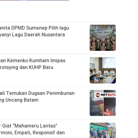
anita DPMD Sumenep Pilih lagu
yanyi Lagu Daerah Nusantara
atan Kemenko Kumham Imipas
rstaying dan KUHP Baru
mbali Temukan Dugaan Penimbunan
ung Uncang Batam
r Giat “Mahameru Lantas”
moni, Empati, Responsif dan