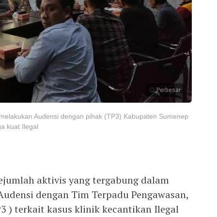
Perbesar
m melakukan Audensi dengan pihak (TP3) Kabupaten Sumenep
a kuat Ilegal
umlah aktivis yang tergabung dalam
udensi dengan Tim Terpadu Pengawasan,
3 ) terkait kasus klinik kecantikan Ilegal