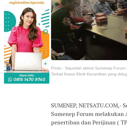
Fhoto : Sejumlah aktivis Sumenep Foru
Terkait Kasus Klinik Kecantikan yang didug
SUMENEP, NETSATU.COM,- Sej
Sumenep Forum melakukan A
penertiban dan Perijinan ( TP