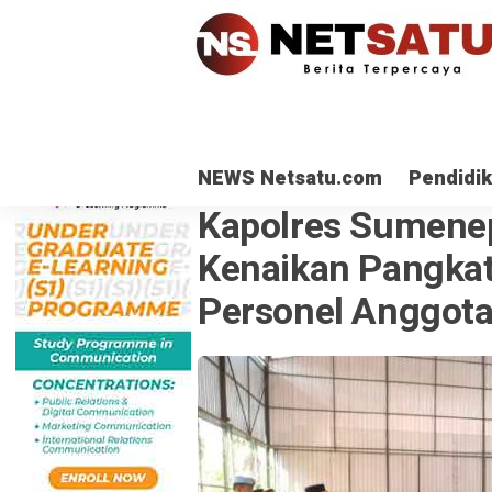
NEWS Netsatu.com
Pendidi
POLRI
· 2 Jan 2024
Kapolres Sumene
Kenaikan Pangkat
Personel Anggot