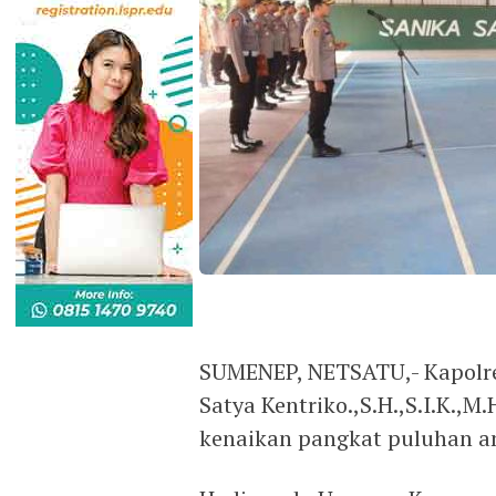
SUMENEP, NETSATU,- Kapolr
Satya Kentriko.,S.H.,S.I.K.,
kenaikan pangkat puluhan an