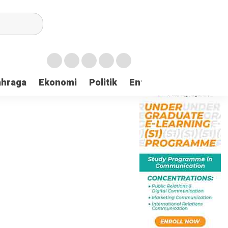
ahraga
Ekonomi
Politik
Entertaintment
Huk