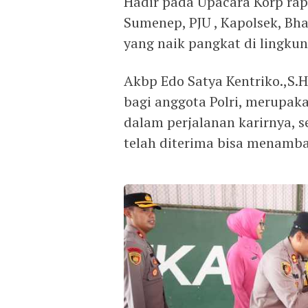
Hadir pada Upacara Korp rap
Sumenep, PJU , Kapolsek, Bha
yang naik pangkat di lingku
Akbp Edo Satya Kentriko.,S.
bagi anggota Polri, merupa
dalam perjalanan karirnya,
telah diterima bisa menamb