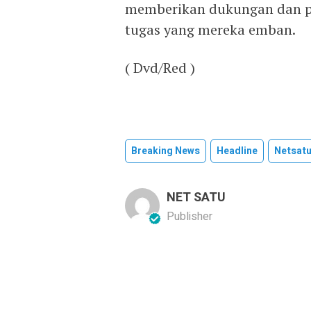
memberikan dukungan dan p
tugas yang mereka emban.
( Dvd/Red )
Breaking News
Headline
Netsat
NET SATU
Publisher