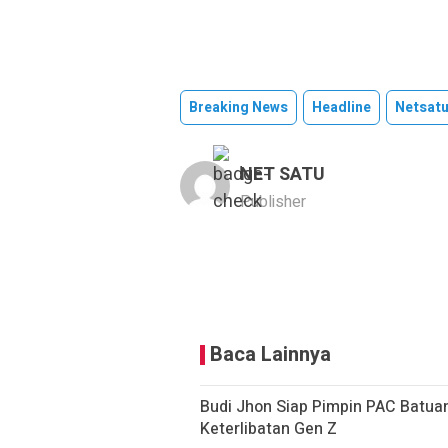
Breaking News
Headline
Netsat
NET SATU
Publisher
Baca Lainnya
Budi Jhon Siap Pimpin PAC Batua
Keterlibatan Gen Z