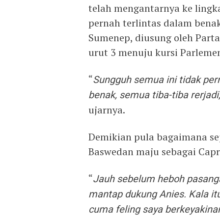
telah mengantarnya ke lingka
pernah terlintas dalam benak
Sumenep, diusung oleh Part
urut 3 menuju kursi Parlem
“
Sungguh semua ini tidak pern
benak, semua tiba-tiba rerjadi,
ujarnya.
Demikian pula bagaimana sej
Baswedan maju sebagai Capr
“
Jauh sebelum heboh pasanga
mantap dukung Anies. Kala it
cuma feling saya berkeyakina