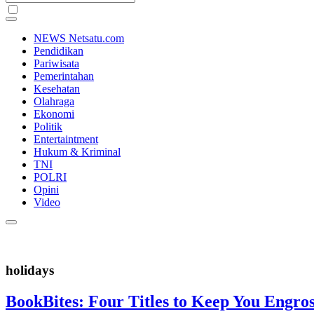
NEWS Netsatu.com
Pendidikan
Pariwisata
Pemerintahan
Kesehatan
Olahraga
Ekonomi
Politik
Entertaintment
Hukum & Kriminal
TNI
POLRI
Opini
Video
holidays
BookBites: Four Titles to Keep You Engro