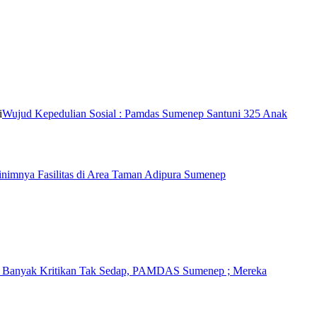
Wujud Kepedulian Sosial : Pamdas Sumenep Santuni 325 Anak
imnya Fasilitas di Area Taman Adipura Sumenep
i Banyak Kritikan Tak Sedap, PAMDAS Sumenep ; Mereka