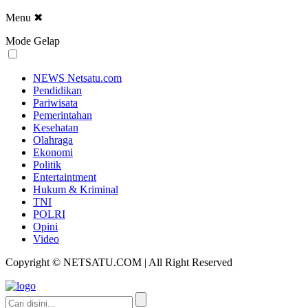
Menu
✖
Mode Gelap
NEWS Netsatu.com
Pendidikan
Pariwisata
Pemerintahan
Kesehatan
Olahraga
Ekonomi
Politik
Entertaintment
Hukum & Kriminal
TNI
POLRI
Opini
Video
Copyright © NETSATU.COM | All Right Reserved