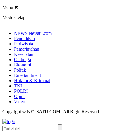
Menu
✖
Mode Gelap
NEWS Netsatu.com
Pendidikan
Pariwisata
Pemerintahan
Kesehatan
Olahraga
Ekonomi
Politik
Entertaintment
Hukum & Kriminal
TNI
POLRI
Opini
Video
Copyright © NETSATU.COM | All Right Reserved