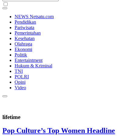
NEWS Netsatu.com
Pendidikan
Pariwisata
Pemerintahan
Kesehatan
Olahraga
Ekonomi
Politik
Entertaintment
Hukum & Kriminal
TNI
POLRI
Opini
Video
lifetime
Pop Culture’s Top Women Headline