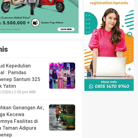
nis
ud Kepedulian
ial : Pamdas
enep Santuni 325
k Yatim
2/2026 | 2:05 pm WIB
uhkan Genangan Air,
ga Kecewa
mnya Fasilitas di
a Taman Adipura
enep