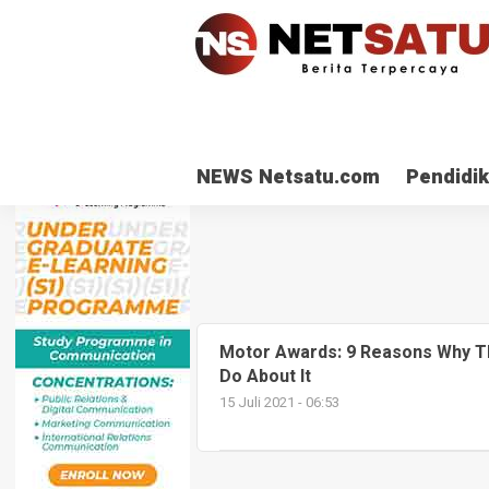
NEWS Netsatu.com
Pendidi
Motor Awards: 9 Reasons Why T
Do About It
15 Juli 2021 - 06:53