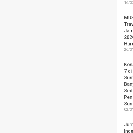
16/0
MUS
Tra
Jam
2026
Har
26/0
Kon
7 di
Sum
Ban
Sed
Pen
Sum
02/0
Jur
Ind