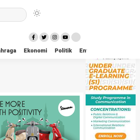
ahraga
Ekonomi
Politik
Entertaintment
Huk