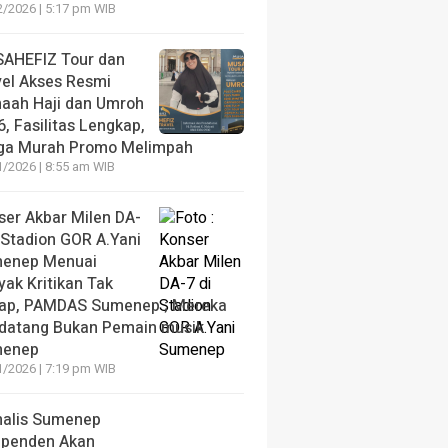
2/2026 | 5:17 pm WIB
AHEFIZ Tour dan
vel Akses Resmi
aah Haji dan Umroh
, Fasilitas Lengkap,
ga Murah Promo Melimpah
1/2026 | 8:55 am WIB
ser Akbar Milen DA-
 Stadion GOR A.Yani
enep Menuai
yak Kritikan Tak
ap, PAMDAS Sumenep ; Mereka
datang Bukan Pemain musik
enep
1/2026 | 7:19 pm WIB
nalis Sumenep
ependen Akan