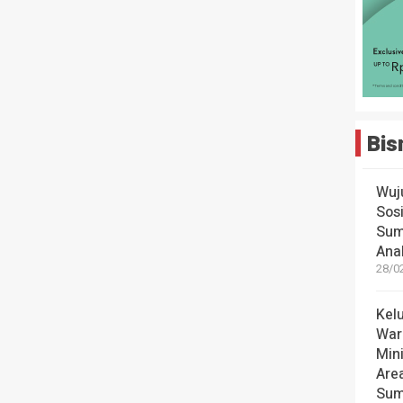
Bis
Wuj
Sos
Sum
Ana
28/0
Kel
War
Mini
Are
Sum