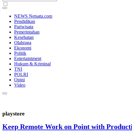
NEWS Netsatu.com
Pendidikan
Pariwisata
Pemerintahan
Kesehatan
Olahraga
Ekonomi
Politik
Entertaintment
Hukum & Kriminal
TNI
POLRI
Opini
Video
playstore
Keep Remote Work on Point with Producti