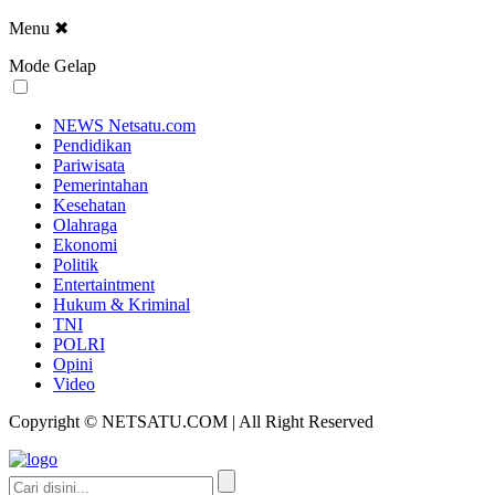
Menu
✖
Mode Gelap
NEWS Netsatu.com
Pendidikan
Pariwisata
Pemerintahan
Kesehatan
Olahraga
Ekonomi
Politik
Entertaintment
Hukum & Kriminal
TNI
POLRI
Opini
Video
Copyright © NETSATU.COM | All Right Reserved