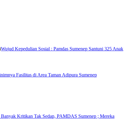
Wujud Kepedulian Sosial : Pamdas Sumenep Santuni 325 Anak
imnya Fasilitas di Area Taman Adipura Sumenep
i Banyak Kritikan Tak Sedap, PAMDAS Sumenep ; Mereka