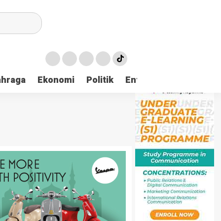
ahraga
Ekonomi
Politik
Entertaintment
Huk