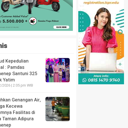
nis
ud Kepedulian
ial : Pamdas
enep Santuni 325
k Yatim
2/2026 | 2:05 pm WIB
uhkan Genangan Air,
ga Kecewa
mnya Fasilitas di
a Taman Adipura
enep