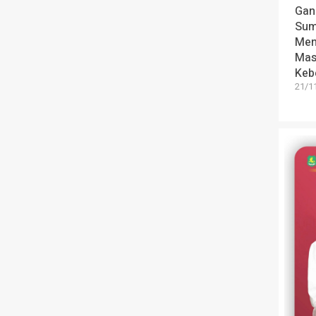
Gan
Sum
Men
Mas
Keb
21/1