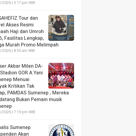
2/2026 | 5:17 pm WIB
AHEFIZ Tour dan
vel Akses Resmi
aah Haji dan Umroh
, Fasilitas Lengkap,
ga Murah Promo Melimpah
1/2026 | 8:55 am WIB
ser Akbar Milen DA-
 Stadion GOR A.Yani
enep Menuai
yak Kritikan Tak
ap, PAMDAS Sumenep ; Mereka
datang Bukan Pemain musik
enep
1/2026 | 7:19 pm WIB
nalis Sumenep
ependen Akan