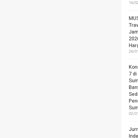
16/0
MUS
Tra
Jam
2026
Har
26/0
Kon
7 di
Sum
Ban
Sed
Pen
Sum
02/0
Jur
Ind