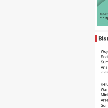
Bis
Wuj
Sos
Sum
Ana
28/0
Kel
War
Mini
Are
Sum