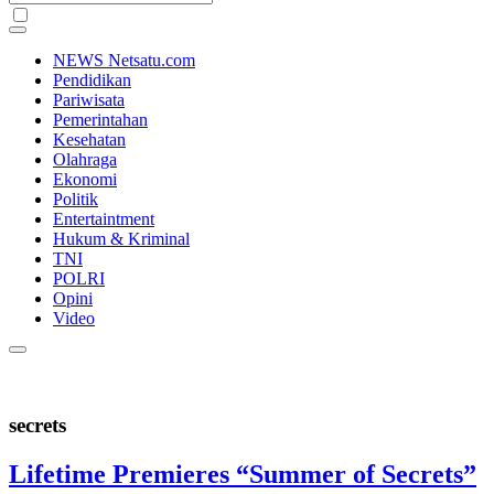
NEWS Netsatu.com
Pendidikan
Pariwisata
Pemerintahan
Kesehatan
Olahraga
Ekonomi
Politik
Entertaintment
Hukum & Kriminal
TNI
POLRI
Opini
Video
secrets
Lifetime Premieres “Summer of Secrets”