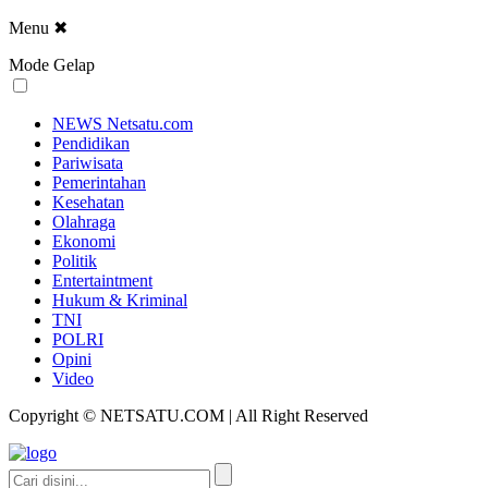
Menu
✖
Mode Gelap
NEWS Netsatu.com
Pendidikan
Pariwisata
Pemerintahan
Kesehatan
Olahraga
Ekonomi
Politik
Entertaintment
Hukum & Kriminal
TNI
POLRI
Opini
Video
Copyright © NETSATU.COM | All Right Reserved