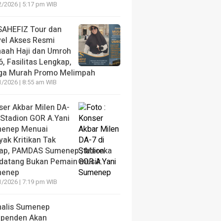
2/2026 | 5:17 pm WIB
AHEFIZ Tour dan
vel Akses Resmi
aah Haji dan Umroh
, Fasilitas Lengkap,
ga Murah Promo Melimpah
1/2026 | 8:55 am WIB
ser Akbar Milen DA-
 Stadion GOR A.Yani
enep Menuai
yak Kritikan Tak
ap, PAMDAS Sumenep ; Mereka
datang Bukan Pemain musik
enep
1/2026 | 7:19 pm WIB
nalis Sumenep
ependen Akan