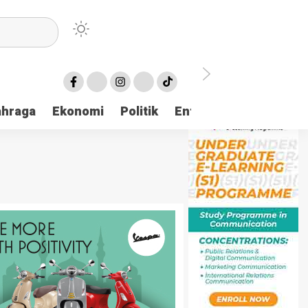
ahraga
Ekonomi
Politik
Entertaintment
Huk