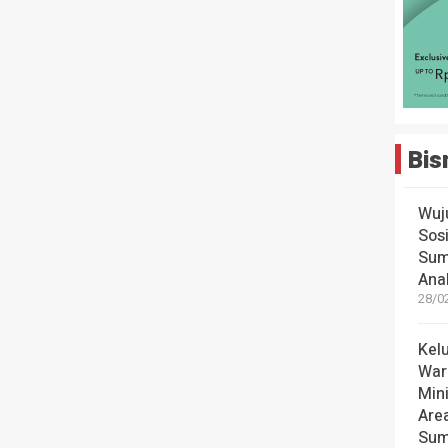
Bis
Wuj
Sos
Sum
Ana
28/0
Kel
War
Mini
Are
Sum