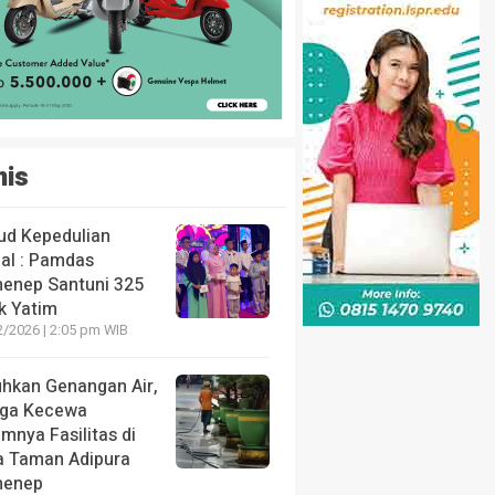
nis
ud Kepedulian
ial : Pamdas
enep Santuni 325
k Yatim
2/2026 | 2:05 pm WIB
uhkan Genangan Air,
ga Kecewa
mnya Fasilitas di
a Taman Adipura
enep