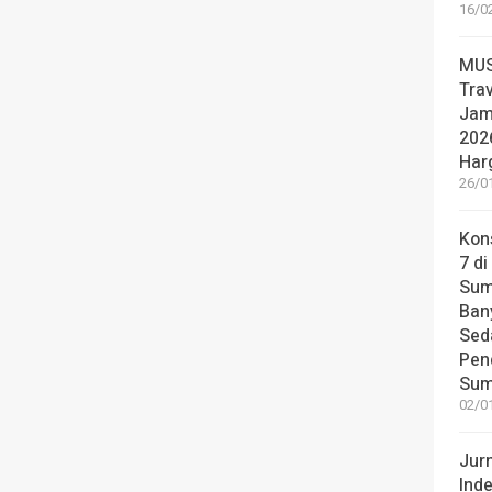
16/0
MUS
Tra
Jam
2026
Har
26/0
Kon
7 di
Sum
Ban
Sed
Pen
Sum
02/0
Jur
Ind