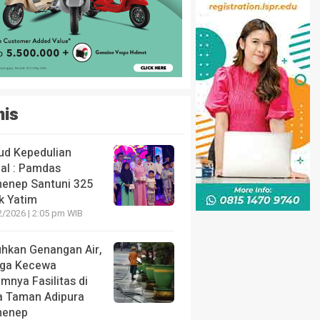
nis
ud Kepedulian
ial : Pamdas
enep Santuni 325
k Yatim
2/2026 | 2:05 pm WIB
uhkan Genangan Air,
ga Kecewa
mnya Fasilitas di
a Taman Adipura
enep