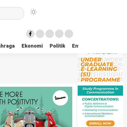
ahraga
Ekonomi
Politik
Entertaintment
Huk