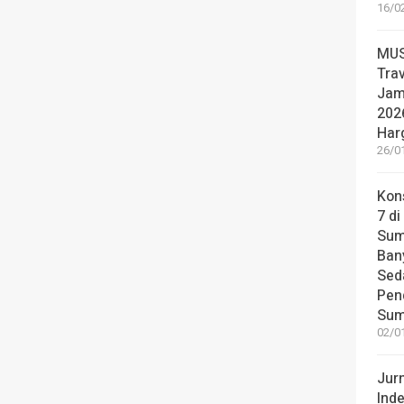
16/0
MUS
Tra
Jam
2026
Har
26/0
Kon
7 di
Sum
Ban
Sed
Pen
Sum
02/0
Jur
Ind