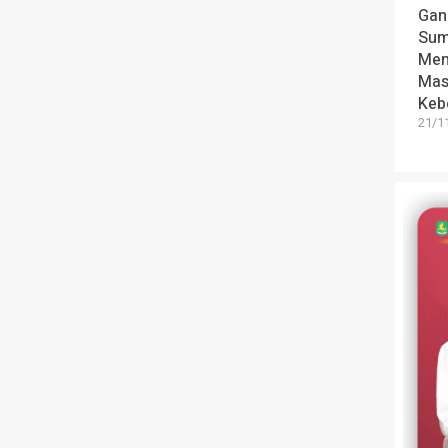
Gan
Sum
Men
Mas
Keb
21/1