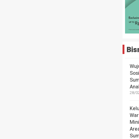
Bis
Wuj
Sos
Sum
Ana
28/0
Kel
War
Mini
Are
Sum