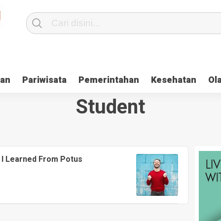
kan
Pariwisata
Pemerintahan
Kesehatan
Ol
Student
 I Learned From Potus