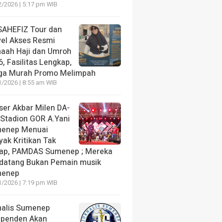
2/2026 | 5:17 pm WIB
AHEFIZ Tour dan
vel Akses Resmi
aah Haji dan Umroh
, Fasilitas Lengkap,
ga Murah Promo Melimpah
1/2026 | 8:55 am WIB
ser Akbar Milen DA-
 Stadion GOR A.Yani
enep Menuai
yak Kritikan Tak
ap, PAMDAS Sumenep ; Mereka
datang Bukan Pemain musik
enep
1/2026 | 7:19 pm WIB
nalis Sumenep
ependen Akan