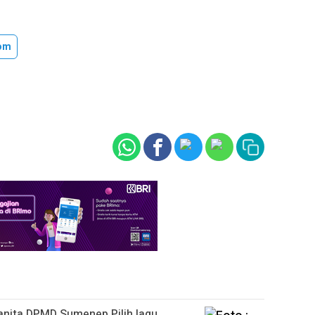
om
anita DPMD Sumenep Pilih lagu