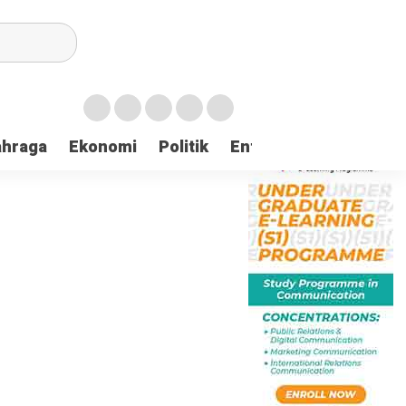
ahraga
Ekonomi
Politik
Entertaintment
Huk