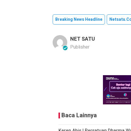
Breaking News Headline
Netsatu.c
NET SATU
Publisher
Baca Lainnya
Keren Abis ! Persatuan Dharma W