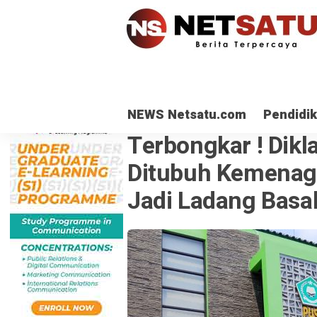
NEWS Netsatu.com
Pendidi
HUKUM & KRIMINAL
· 26 Nov 2025
Terbongkar ! Dikla
Ditubuh Kemenag
Jadi Ladang Basah