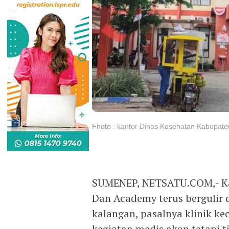
Fhoto : kantor Dinas Kesehatan Kabupa
SUMENEP, NETSATU.COM,- Kas
Dan Academy terus bergulir
kalangan, pasalnya klinik ke
kegiatan medis akan tetapi t