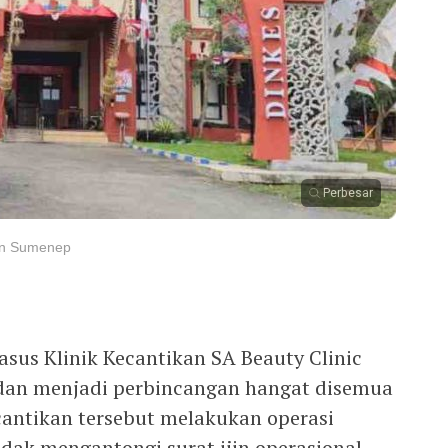
Perbesar
ten Sumenep
us Klinik Kecantikan SA Beauty Clinic
 dan menjadi perbincangan hangat disemua
cantikan tersebut melakukan operasi
idak mengantongi surat ijin operasional.