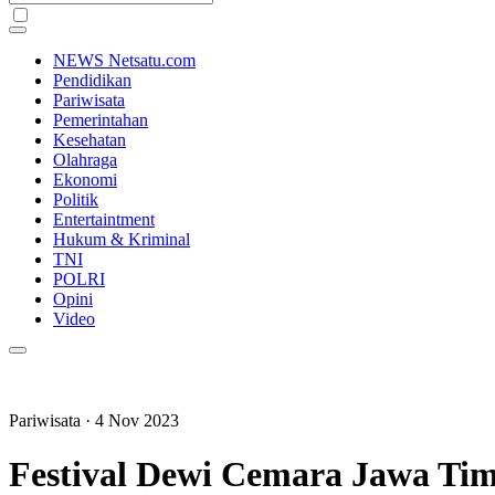
NEWS Netsatu.com
Pendidikan
Pariwisata
Pemerintahan
Kesehatan
Olahraga
Ekonomi
Politik
Entertaintment
Hukum & Kriminal
TNI
POLRI
Opini
Video
Pariwisata
· 4 Nov 2023
Festival Dewi Cemara Jawa Ti