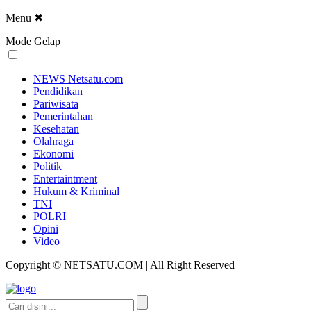
Menu
✖
Mode Gelap
NEWS Netsatu.com
Pendidikan
Pariwisata
Pemerintahan
Kesehatan
Olahraga
Ekonomi
Politik
Entertaintment
Hukum & Kriminal
TNI
POLRI
Opini
Video
Copyright © NETSATU.COM | All Right Reserved