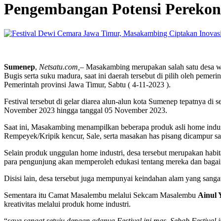
Pengembangan Potensi Pereko
Sumenep
,
Netsatu.com,
– Masakambing merupakan salah satu desa w
Bugis serta suku madura, saat ini daerah tersebut di pilih oleh peme
Pemerintah provinsi Jawa Timur, Sabtu ( 4-11-2023 ).
Festival tersebut di gelar diarea alun-alun kota Sumenep tepatnya d
November 2023 hingga tanggal 05 November 2023.
Saat ini, Masakambing menampilkan beberapa produk asli home indus
Rempeyek/Kripik kencur, Sale, serta masakan has pisang dicampur s
Selain produk unggulan home industri, desa tersebut merupakan habita
para pengunjung akan memperoleh edukasi tentang mereka dan bagai
Disisi lain, desa tersebut juga mempunyai keindahan alam yang sanga
Sementara itu Camat Masalembu melalui Sekcam Masalembu
Ainul 
kreativitas melalui produk home industri.
“
saya sangat setuju dengan adanya Festival ini mas, Sebab Festi