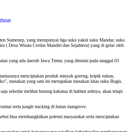
rbesar
aten Sumenep, yang mempunyai tiga suku yakni suku Mandar, suku
ara ( Desa Wisata Cerdas Mandiri dan Sejahtera) yang di gelar oleh
matan yang ada daerah Jawa Timur, yang dimulai pada tanggal 03
iantaranya menciptakan produk minyak goreng, kripik sukun,
ngko”, masakan yang satu ini merupakan masakan khas suku Bugis.
ja sekedar melihat burung kakatua di habitat aslinya, akan tetapi
ramat serta jungle tracking di hutan mangrove.
but bisa membangkitkan potensi masyarakat serta menciptakan
n masyarakat untuk berupaya mewujudkan keberhasilan pembangunan