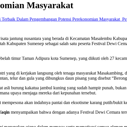
nomian Masyarakat
Pe
isata jantung nusantara yang berada di Kecamatan Masalembu Kabup
rintah Kabupaten Sumenep sebagai salah satu peserta Festival Dewi Cem
i sebelah timur Taman Adipura kota Sumenep, yang diikuti oleh 27 keca
tri yang di kerjakan langsung oleh tenaga masyarakat Masakambing, d
antan, telur dan gula yang dibungkus daun pisang yang disebut “Bero
t asli burung kakatua jambul kuning yang sudah hampir punah, bukan sa
mana upaya menjaga mereka dari kepunahan tersebut.
t mempesona akan indahnya pantai dan eksotisme karang putih/bukit ke
Yaqin
menyampaikan bahwa dengan adanya Festival Dewi Cemara terse
val ini merupakan ajang dalam memacu serta memotivasi semua eleme