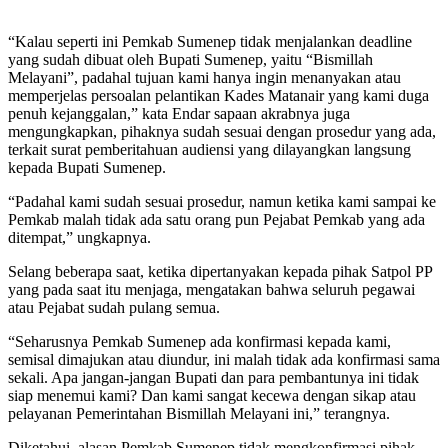
“Kalau seperti ini Pemkab Sumenep tidak menjalankan deadline
yang sudah dibuat oleh Bupati Sumenep, yaitu “Bismillah
Melayani”, padahal tujuan kami hanya ingin menanyakan atau
memperjelas persoalan pelantikan Kades Matanair yang kami duga
penuh kejanggalan,” kata Endar sapaan akrabnya juga
mengungkapkan, pihaknya sudah sesuai dengan prosedur yang ada,
terkait surat pemberitahuan audiensi yang dilayangkan langsung
kepada Bupati Sumenep.
“Padahal kami sudah sesuai prosedur, namun ketika kami sampai ke
Pemkab malah tidak ada satu orang pun Pejabat Pemkab yang ada
ditempat,” ungkapnya.
Selang beberapa saat, ketika dipertanyakan kepada pihak Satpol PP
yang pada saat itu menjaga, mengatakan bahwa seluruh pegawai
atau Pejabat sudah pulang semua.
“Seharusnya Pemkab Sumenep ada konfirmasi kepada kami,
semisal dimajukan atau diundur, ini malah tidak ada konfirmasi sama
sekali. Apa jangan-jangan Bupati dan para pembantunya ini tidak
siap menemui kami? Dan kami sangat kecewa dengan sikap atau
pelayanan Pemerintahan Bismillah Melayani ini,” terangnya.
Diketahui, alasan Pemkab Sumenep tidak mengkonfirmasi pihak