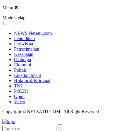
Menu
✖
Mode Gelap
NEWS Netsatu.com
Pendidikan
Pariwisata
Pemerintahan
Kesehatan
Olahraga
Ekonomi
Politik
Entertaintment
Hukum & Kriminal
TNI
POLRI
Opini
Video
Copyright © NETSATU.COM | All Right Reserved