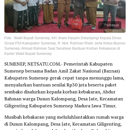
Perbesar
Foto : Wakil Bupati Sumenep, KH. Imam Hasyim Didampingi Kepala Dinas
Sosial P3A Kabupaten Sumenep, R. Abd. Rahman Riadi, serta Ketua Baznas
Sumenep, Ahmad Rahman Saat Serahkan Bantuan Korban Kebakaran di
Kantor Wakil Bupati Sumenep
SUMENEP, NETSATU.COM.- Pemerintah Kabupaten
Sumenep bersama Badan Amil Zakat Nasional (Baznas)
Kabupaten Sumenep gerak cepat tanpa menunggu lama,
menyalurkan bantuan senilai Rp30 juta beserta paket
sembako disalurkan kepada korban kebakaran, Abdur
Rahman warga Dusun Kalompang, Desa Jate, Kecamatan
Giligenting Kabupaten Sumenep Madura Jawa Timur.
Musibah kebakaran yang meluluhlantakkan rumah warga
di Dusun Kalompang, Desa Jate, Kecamatan Giligenting,