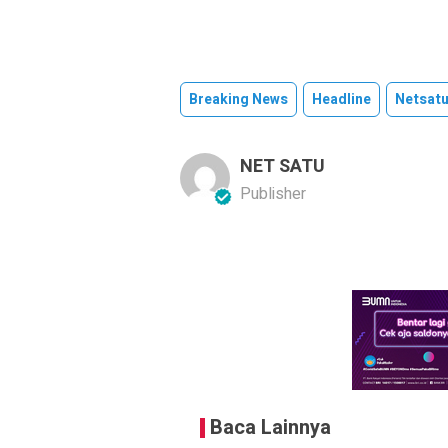
Breaking News
Headline
Netsat
NET SATU
Publisher
Baca Lainnya