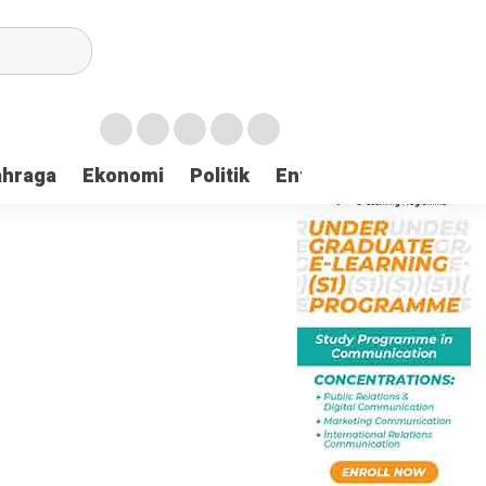
ahraga
Ekonomi
Politik
Entertaintment
Huk