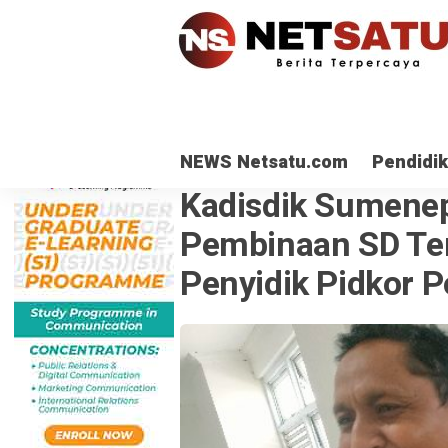
NEWS Netsatu.com
Pendidi
HUKUM & KRIMINAL
· 3 Jan 2024
Kadisdik Sumenep
Pembinaan SD Te
Penyidik Pidkor 