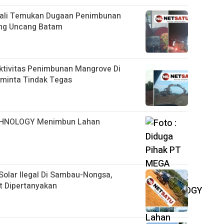
mbali Temukan Dugaan Penimbunan
ung Uncang Batam
ktivitas Penimbunan Mangrove Di
iminta Tindak Tegas
CHNOLOGY Menimbun Lahan
olar Ilegal Di Sambau-Nongsa,
it Dipertanyakan